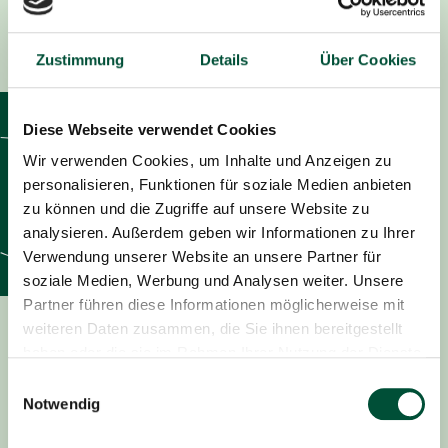
Zustimmung
Details
Über Cookies
Diese Webseite verwendet Cookies
Wir verwenden Cookies, um Inhalte und Anzeigen zu
Welcher Baum
personalisieren, Funktionen für soziale Medien anbieten
passt zu mir?
zu können und die Zugriffe auf unsere Website zu
analysieren. Außerdem geben wir Informationen zu Ihrer
Verwendung unserer Website an unsere Partner für
soziale Medien, Werbung und Analysen weiter. Unsere
Partner führen diese Informationen möglicherweise mit
Blaufichte
weiteren Daten zusammen, die Sie ihnen bereitgestellt
haben oder die sie im Rahmen Ihrer Nutzung der Dienste
Die Blaufichte ist durch ihre Farbe, starke Belastung,
gesammelt haben.
Einwilligungsauswahl
ihren günstigen Preis und die verhältnismäßig lange
Notwendig
Haltbarkeit der Nadeln zum meistverkauften
Weihnachtsbaum geworden. Ihr Nachteil sind ihre