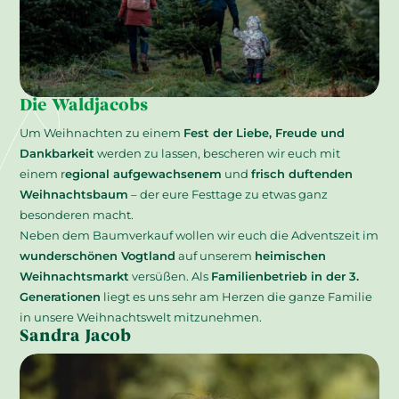
Die Waldjacobs
Um Weihnachten zu einem
Fest der Liebe, Freude und
Dankbarkeit
werden zu lassen, bescheren wir euch mit
einem r
egional aufgewachsenem
und
frisch duftenden
Weihnachtsbaum
– der eure Festtage zu etwas ganz
besonderen macht.
Neben dem Baumverkauf wollen wir euch die Adventszeit im
wunderschönen Vogtland
auf unserem
heimischen
Weihnachtsmarkt
versüßen. Als
Familienbetrieb in der 3.
Generationen
liegt es uns sehr am Herzen die ganze Familie
in unsere Weihnachtswelt mitzunehmen.
Sandra Jacob