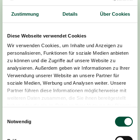
E-Mail:
Zustimmung
Details
Über Cookies
info@wwjacob.de
Streitschlichtung:
Diese Webseite verwendet Cookies
Wir sind nicht bereit oder verpflichtet, an
Wir verwenden Cookies, um Inhalte und Anzeigen zu
Streitbeilegungsverfahren vor einer
personalisieren, Funktionen für soziale Medien anbieten
Verbraucherschlichtungsstelle teilzunehmen.
zu können und die Zugriffe auf unsere Website zu
analysieren. Außerdem geben wir Informationen zu Ihrer
Sonstiges:
Verwendung unserer Website an unsere Partner für
St.-Nr. 223/299/29152
soziale Medien, Werbung und Analysen weiter. Unsere
Handelsregister: HRA 9262
Partner führen diese Informationen möglicherweise mit
Umsatzsteuer ID Nr.: DE 290 258 338
weiteren Daten zusammen, die Sie ihnen bereitgestellt
haben oder die sie im Rahmen Ihrer Nutzung der Dienste
Hinweise:
gesammelt haben.
Wir übernehmen keinerlei Gewähr für die Aktualität,
Einwilligungsauswahl
Korrektheit, Vollständigkeit oder Qualität der
Notwendig
bereitgestellten Informationen.
Alle Angebote sind freibleibend und unverbindlich.
Trotz sorgfälltiger inhaltlicher Kontrolle übernehmen wir